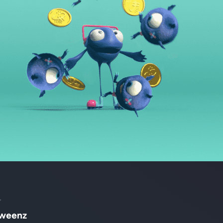
t
Tweenz