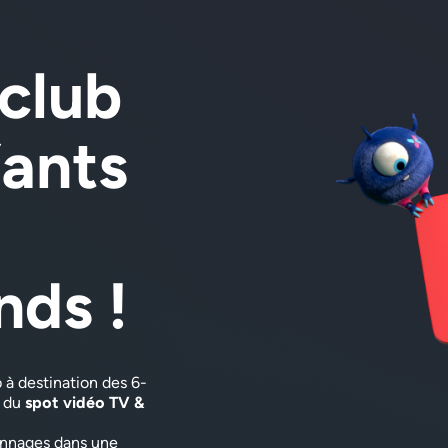
 club
fants
nds !
à destination des 6-
n du
spot vidéo TV &
onnages dans une