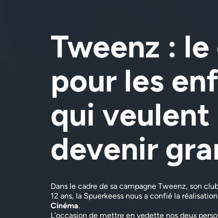
Tweenz : le
pour les en
qui veulent
devenir gra
Dans le cadre de sa campagne Tweenz, son club 
12 ans, la Spuerkeess nous a confié la réalisatio
Cinéma
.
L’occasion de mettre en vedette nos deux pers