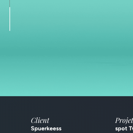
•
Client
Proje
Spuerkeess
spot 