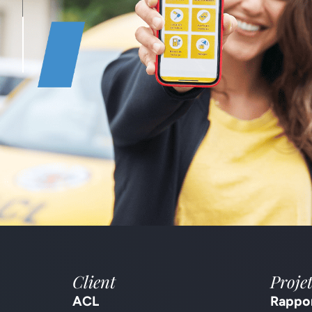
•
Client
Proje
ACL
Rappor