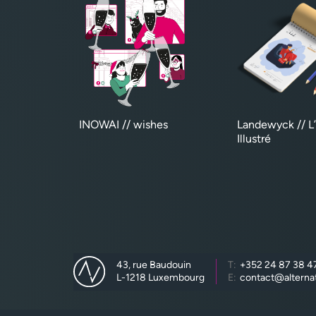
INOWAI // wishes
Landewyck // L
Illustré
43, rue Baudouin
T:
+352 24 87 38 4
L-1218 Luxembourg
E:
contact@alternat